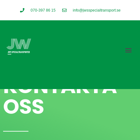
070-397 86 15
info@jwsspecialtransport.se
HAR DU NÅGRA FRÅGOR?
KONTAKTA
OSS​