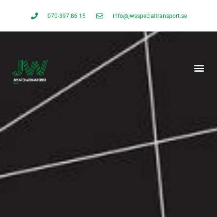
070-397 86 15
info@jwsspecialtransport.se