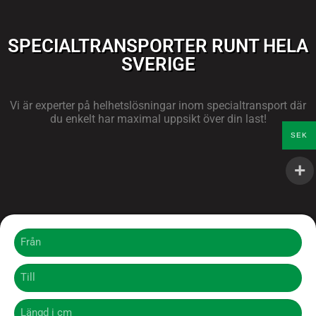
SPECIALTRANSPORTER RUNT HELA
SVERIGE
Vi är experter på helhetslösningar inom specialtransport där
du enkelt har maximal uppsikt över din last!
SEK